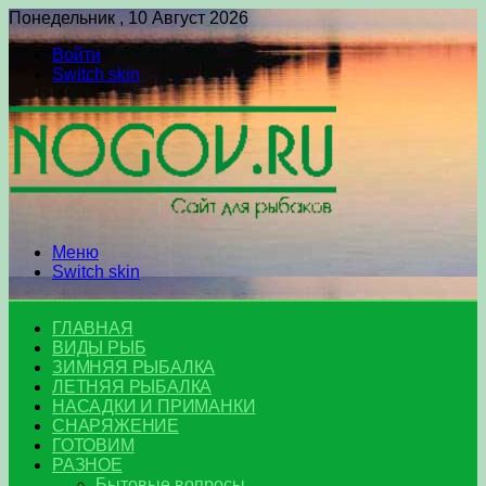
Понедельник , 10 Август 2026
Войти
Switch skin
Меню
Switch skin
ГЛАВНАЯ
ВИДЫ РЫБ
ЗИМНЯЯ РЫБАЛКА
ЛЕТНЯЯ РЫБАЛКА
НАСАДКИ И ПРИМАНКИ
СНАРЯЖЕНИЕ
ГОТОВИМ
РАЗНОЕ
Бытовые вопросы