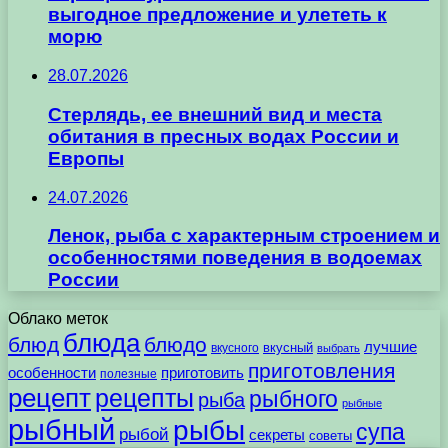
выгодное предложение и улететь к
морю
28.07.2026
Стерлядь, ее внешний вид и места
обитания в пресных водах России и
Европы
24.07.2026
Ленок, рыба с характерным строением и
особенностями поведения в водоемах
России
Облако меток
блюда
блюд
блюдо
лучшие
вкусного
вкусный
выбрать
приготовления
особенности
приготовить
полезные
рецепт
рецепты
рыбного
рыба
рыбные
рыбный
рыбы
супа
рыбой
секреты
советы