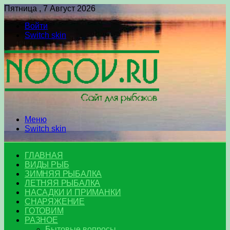
Пятница , 7 Август 2026
Войти
Switch skin
Меню
Switch skin
ГЛАВНАЯ
ВИДЫ РЫБ
ЗИМНЯЯ РЫБАЛКА
ЛЕТНЯЯ РЫБАЛКА
НАСАДКИ И ПРИМАНКИ
СНАРЯЖЕНИЕ
ГОТОВИМ
РАЗНОЕ
Бытовые вопросы