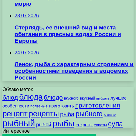
морю
28.07.2026
Стерлядь, ее внешний вид и места
обитания в пресных водах России и
Европы
24.07.2026
Ленок, рыба с характерным строением и
особенностями поведения в водоемах
России
Облако меток
блюда
блюд
блюдо
лучшие
вкусного
вкусный
выбрать
приготовления
особенности
приготовить
полезные
рецепт
рецепты
рыбного
рыба
рыбные
рыбный
рыбы
супа
рыбой
секреты
советы
Интересное