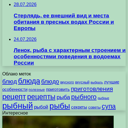
28.07.2026
Стерлядь, ее внешний вид и места
обитания в пресных водах России и
Европы
24.07.2026
Ленок, рыба с характерным строением и
особенностями поведения в водоемах
России
Облако меток
блюда
блюд
блюдо
лучшие
вкусного
вкусный
выбрать
приготовления
особенности
приготовить
полезные
рецепт
рецепты
рыбного
рыба
рыбные
рыбный
рыбы
супа
рыбой
секреты
советы
Интересное