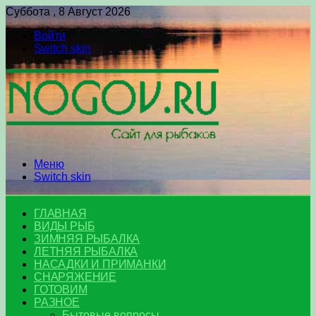
Суббота , 8 Август 2026
Войти
Switch skin
Меню
Switch skin
ГЛАВНАЯ
ВИДЫ РЫБ
ЗИМНЯЯ РЫБАЛКА
ЛЕТНЯЯ РЫБАЛКА
НАСАДКИ И ПРИМАНКИ
СНАРЯЖЕНИЕ
ГОТОВИМ
РАЗНОЕ
Бытовые вопросы