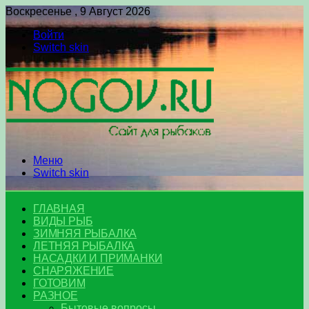
Воскресенье , 9 Август 2026
Войти
Switch skin
Меню
Switch skin
ГЛАВНАЯ
ВИДЫ РЫБ
ЗИМНЯЯ РЫБАЛКА
ЛЕТНЯЯ РЫБАЛКА
НАСАДКИ И ПРИМАНКИ
СНАРЯЖЕНИЕ
ГОТОВИМ
РАЗНОЕ
Бытовые вопросы