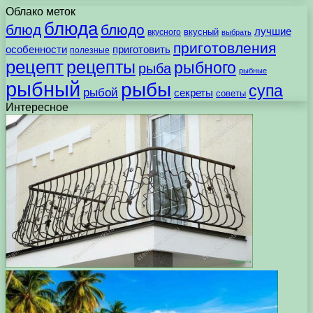
Облако меток
блюда
блюд
блюдо
лучшие
вкусного
вкусный
выбрать
приготовления
особенности
приготовить
полезные
рецепт
рецепты
рыбного
рыба
рыбные
рыбный
рыбы
супа
рыбой
секреты
советы
Интересное