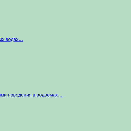
ных водах…
тями поведения в водоемах…