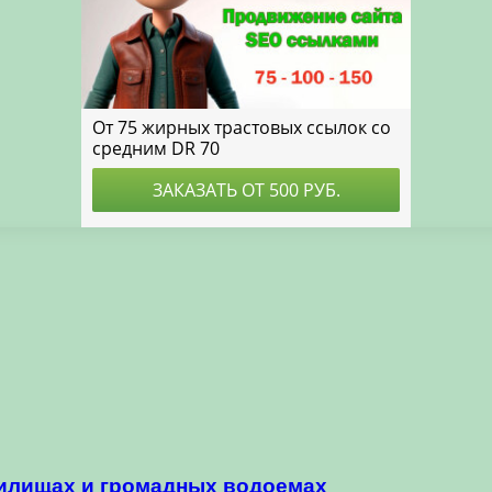
илищах и громадных водоемах