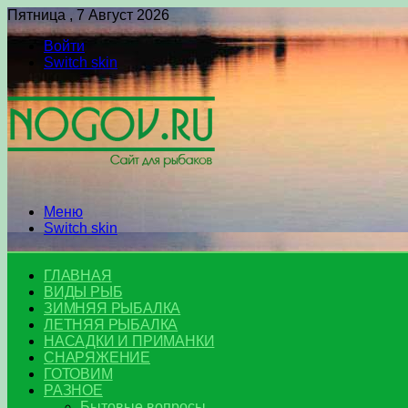
Пятница , 7 Август 2026
Войти
Switch skin
Меню
Switch skin
ГЛАВНАЯ
ВИДЫ РЫБ
ЗИМНЯЯ РЫБАЛКА
ЛЕТНЯЯ РЫБАЛКА
НАСАДКИ И ПРИМАНКИ
СНАРЯЖЕНИЕ
ГОТОВИМ
РАЗНОЕ
Бытовые вопросы