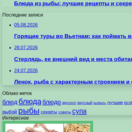
Блюда из рыбы: лучшие рецепты и секр
Последние записи
05.08.2026
Горящие туры во Вьетнам: как поймать 
28.07.2026
Стерлядь, ее внешний вид и места обит
24.07.2026
Ленок, рыба с характерным строением и
Облако меток
блюда
блюд
блюдо
лучшие
осо
вкусного
вкусный
выбрать
рыбы
супа
рыбой
секреты
советы
Интересное