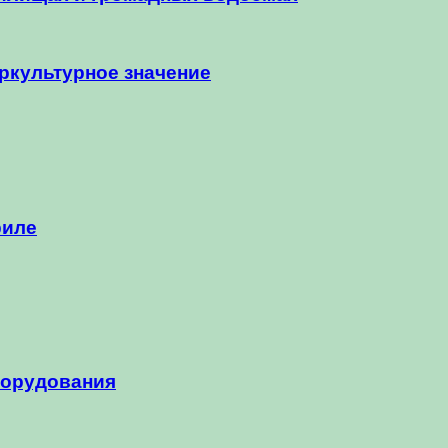
тркультурное значение
риле
борудования