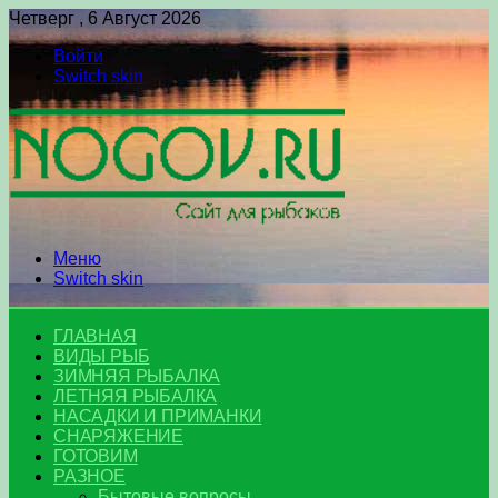
Четверг , 6 Август 2026
Войти
Switch skin
Меню
Switch skin
ГЛАВНАЯ
ВИДЫ РЫБ
ЗИМНЯЯ РЫБАЛКА
ЛЕТНЯЯ РЫБАЛКА
НАСАДКИ И ПРИМАНКИ
СНАРЯЖЕНИЕ
ГОТОВИМ
РАЗНОЕ
Бытовые вопросы