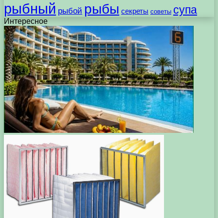
рыбный
рыбы
супа
рыбой
секреты
советы
Интересное