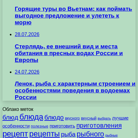
Горящие туры во Вьетнам: как поймать
выгодное предложение и улететь к
морю
28.07.2026
Стерлядь, ее внешний вид и места
обитания в пресных водах России и
Европы
24.07.2026
Ленок, рыба с характерным строением и
особенностями поведения в водоемах
России
Облако меток
блюда
блюд
блюдо
лучшие
вкусного
вкусный
выбрать
приготовления
особенности
приготовить
полезные
рецепт
рецепты
рыбного
рыба
рыбные