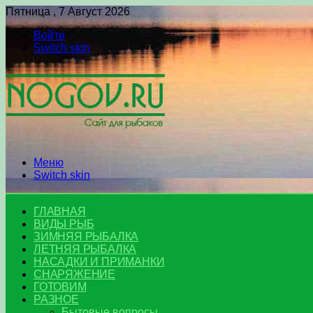
Пятница , 7 Август 2026
Войти
Switch skin
Меню
Switch skin
ГЛАВНАЯ
ВИДЫ РЫБ
ЗИМНЯЯ РЫБАЛКА
ЛЕТНЯЯ РЫБАЛКА
НАСАДКИ И ПРИМАНКИ
СНАРЯЖЕНИЕ
ГОТОВИМ
РАЗНОЕ
Бытовые вопросы