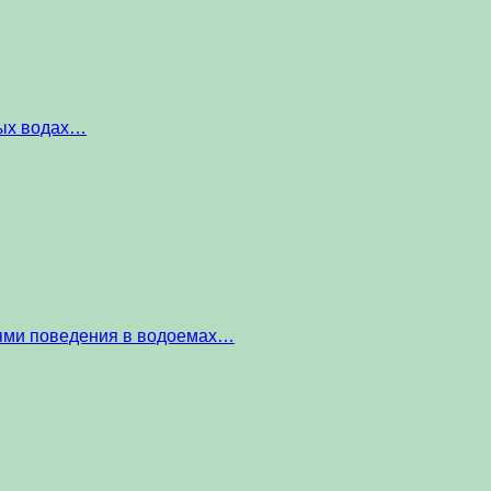
ных водах…
тями поведения в водоемах…