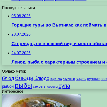
Последние записи
05.08.2026
Горящие туры во Вьетнам: как поймать 
28.07.2026
Стерлядь, ее внешний вид и места обит
24.07.2026
Ленок, рыба с характерным строением и
Облако меток
блюда
блюд
блюдо
лучшие
осо
вкусного
вкусный
выбрать
рыбы
супа
рыбой
секреты
советы
Интересное