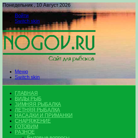
Понедельник , 10 Август 2026
Войти
Switch skin
Меню
Switch skin
ГЛАВНАЯ
ВИДЫ РЫБ
ЗИМНЯЯ РЫБАЛКА
ЛЕТНЯЯ РЫБАЛКА
НАСАДКИ И ПРИМАНКИ
СНАРЯЖЕНИЕ
ГОТОВИМ
РАЗНОЕ
Бытовые вопросы