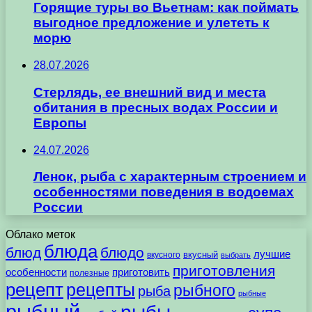
Горящие туры во Вьетнам: как поймать
выгодное предложение и улететь к
морю
28.07.2026
Стерлядь, ее внешний вид и места
обитания в пресных водах России и
Европы
24.07.2026
Ленок, рыба с характерным строением и
особенностями поведения в водоемах
России
Облако меток
блюда
блюд
блюдо
лучшие
вкусного
вкусный
выбрать
приготовления
особенности
приготовить
полезные
рецепт
рецепты
рыбного
рыба
рыбные
рыбный