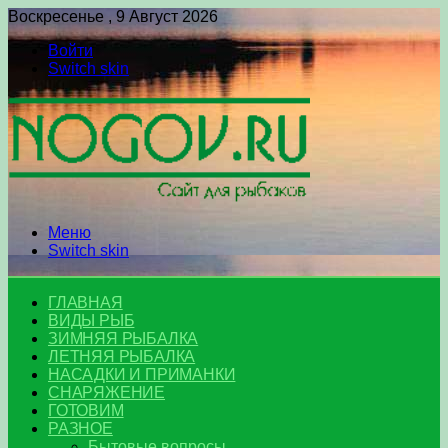
Воскресенье , 9 Август 2026
Войти
Switch skin
Меню
Switch skin
ГЛАВНАЯ
ВИДЫ РЫБ
ЗИМНЯЯ РЫБАЛКА
ЛЕТНЯЯ РЫБАЛКА
НАСАДКИ И ПРИМАНКИ
СНАРЯЖЕНИЕ
ГОТОВИМ
РАЗНОЕ
Бытовые вопросы