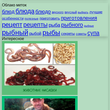
Облако меток
блюда
блюд
блюдо
лучшие
вкусного
вкусный
выбрать
приготовления
особенности
приготовить
полезные
рецепт
рецепты
рыбного
рыба
рыбные
рыбный
рыбы
супа
рыбой
секреты
советы
Интересное