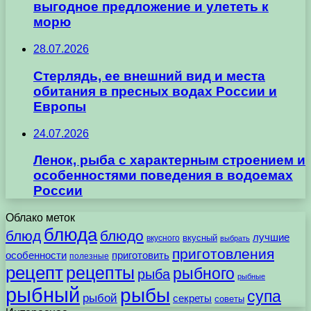
выгодное предложение и улететь к
морю
28.07.2026
Стерлядь, ее внешний вид и места
обитания в пресных водах России и
Европы
24.07.2026
Ленок, рыба с характерным строением и
особенностями поведения в водоемах
России
Облако меток
блюда
блюд
блюдо
лучшие
вкусного
вкусный
выбрать
приготовления
особенности
приготовить
полезные
рецепт
рецепты
рыбного
рыба
рыбные
рыбный
рыбы
супа
рыбой
секреты
советы