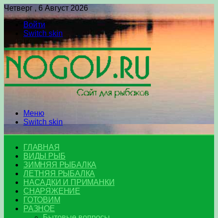
Четверг , 6 Август 2026
Войти
Switch skin
Меню
Switch skin
ГЛАВНАЯ
ВИДЫ РЫБ
ЗИМНЯЯ РЫБАЛКА
ЛЕТНЯЯ РЫБАЛКА
НАСАДКИ И ПРИМАНКИ
СНАРЯЖЕНИЕ
ГОТОВИМ
РАЗНОЕ
Бытовые вопросы