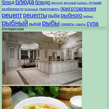
блюда
блюд
блюдо
лучшие
вкусного
вкусный
выбрать
приготовления
особенности
приготовить
полезные
рецепт
рецепты
рыбного
рыба
рыбные
рыбный
рыбы
супа
рыбой
секреты
советы
Интересное