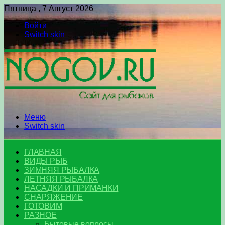
Пятница , 7 Август 2026
Войти
Switch skin
Меню
Switch skin
ГЛАВНАЯ
ВИДЫ РЫБ
ЗИМНЯЯ РЫБАЛКА
ЛЕТНЯЯ РЫБАЛКА
НАСАДКИ И ПРИМАНКИ
СНАРЯЖЕНИЕ
ГОТОВИМ
РАЗНОЕ
Бытовые вопросы