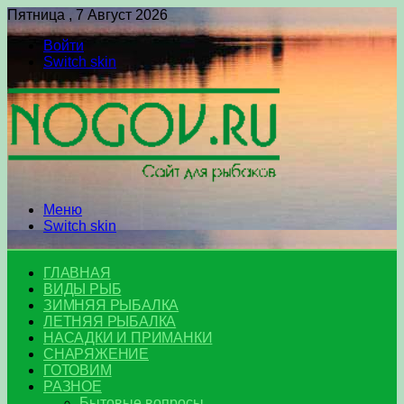
Пятница , 7 Август 2026
Войти
Switch skin
Меню
Switch skin
ГЛАВНАЯ
ВИДЫ РЫБ
ЗИМНЯЯ РЫБАЛКА
ЛЕТНЯЯ РЫБАЛКА
НАСАДКИ И ПРИМАНКИ
СНАРЯЖЕНИЕ
ГОТОВИМ
РАЗНОЕ
Бытовые вопросы