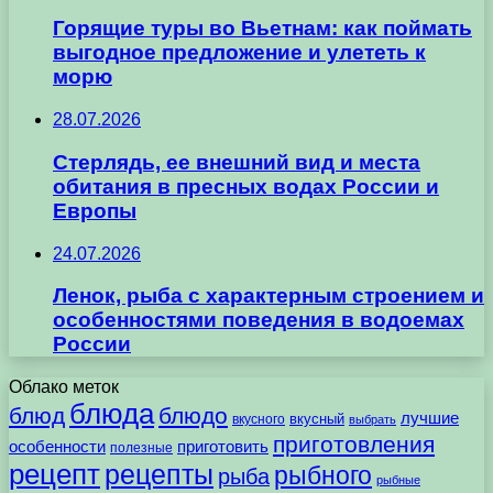
Горящие туры во Вьетнам: как поймать
выгодное предложение и улететь к
морю
28.07.2026
Стерлядь, ее внешний вид и места
обитания в пресных водах России и
Европы
24.07.2026
Ленок, рыба с характерным строением и
особенностями поведения в водоемах
России
Облако меток
блюда
блюд
блюдо
лучшие
вкусного
вкусный
выбрать
приготовления
особенности
приготовить
полезные
рецепт
рецепты
рыбного
рыба
рыбные