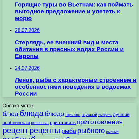
Горящие туры во Вьетнам: как поймать
выгодное предложение и улететь к
морю
28.07.2026
Стерлядь, ее внешний вид и места
обитания в пресных водах России и
Европы
24.07.2026
Ленок, рыба с характерным строением и
особенностями поведения в водоемах
России
Облако меток
блюда
блюд
блюдо
лучшие
вкусного
вкусный
выбрать
приготовления
особенности
приготовить
полезные
рецепт
рецепты
рыбного
рыба
рыбные