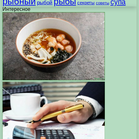
рыбный
рыбы
супа
рыбой
секреты
советы
Интересное