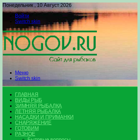
Понедельник , 10 Август 2026
Войти
Switch skin
Меню
Switch skin
ГЛАВНАЯ
ВИДЫ РЫБ
ЗИМНЯЯ РЫБАЛКА
ЛЕТНЯЯ РЫБАЛКА
НАСАДКИ И ПРИМАНКИ
СНАРЯЖЕНИЕ
ГОТОВИМ
РАЗНОЕ
Бытовые вопросы