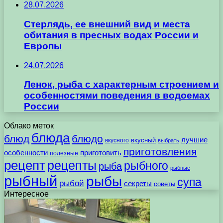
28.07.2026
Стерлядь, ее внешний вид и места
обитания в пресных водах России и
Европы
24.07.2026
Ленок, рыба с характерным строением и
особенностями поведения в водоемах
России
Облако меток
блюда
блюд
блюдо
лучшие
вкусного
вкусный
выбрать
приготовления
особенности
приготовить
полезные
рецепт
рецепты
рыбного
рыба
рыбные
рыбный
рыбы
супа
рыбой
секреты
советы
Интересное