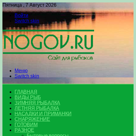
Пятница , 7 Август 2026
Войти
Switch skin
Меню
Switch skin
ГЛАВНАЯ
ВИДЫ РЫБ
ЗИМНЯЯ РЫБАЛКА
ЛЕТНЯЯ РЫБАЛКА
НАСАДКИ И ПРИМАНКИ
СНАРЯЖЕНИЕ
ГОТОВИМ
РАЗНОЕ
Бытовые вопросы