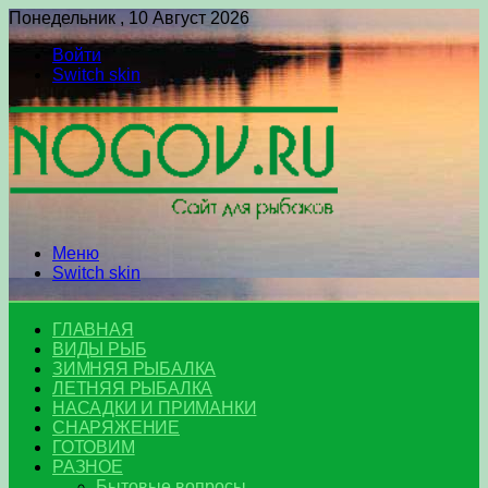
Понедельник , 10 Август 2026
Войти
Switch skin
Меню
Switch skin
ГЛАВНАЯ
ВИДЫ РЫБ
ЗИМНЯЯ РЫБАЛКА
ЛЕТНЯЯ РЫБАЛКА
НАСАДКИ И ПРИМАНКИ
СНАРЯЖЕНИЕ
ГОТОВИМ
РАЗНОЕ
Бытовые вопросы