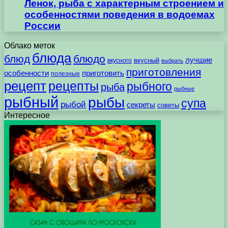
Ленок, рыба с характерным строением и
особенностями поведения в водоемах
России
Облако меток
блюда
блюд
блюдо
лучшие
вкусного
вкусный
выбрать
приготовления
особенности
приготовить
полезные
рецепт
рецепты
рыбного
рыба
рыбные
рыбный
рыбы
супа
рыбой
секреты
советы
Интересное