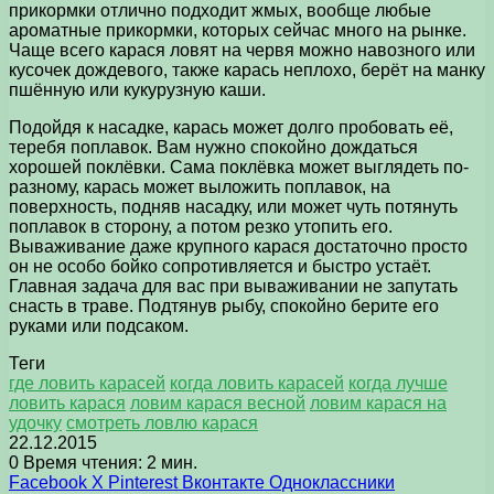
прикормки отлично подходит жмых, вообще любые
ароматные прикормки, которых сейчас много на рынке.
Чаще всего карася ловят на червя можно навозного или
кусочек дождевого, также карась неплохо, берёт на манку
пшённую или кукурузную каши.
Подойдя к насадке, карась может долго пробовать её,
теребя поплавок. Вам нужно спокойно дождаться
хорошей поклёвки. Сама поклёвка может выглядеть по-
разному, карась может выложить поплавок, на
поверхность, подняв насадку, или может чуть потянуть
поплавок в сторону, а потом резко утопить его.
Вываживание даже крупного карася достаточно просто
он не особо бойко сопротивляется и быстро устаёт.
Главная задача для вас при вываживании не запутать
снасть в траве. Подтянув рыбу, спокойно берите его
руками или подсаком.
Теги
где ловить карасей
когда ловить карасей
когда лучше
ловить карася
ловим карася весной
ловим карася на
удочку
смотреть ловлю карася
22.12.2015
0
Время чтения: 2 мин.
Facebook
X
Pinterest
Вконтакте
Одноклассники