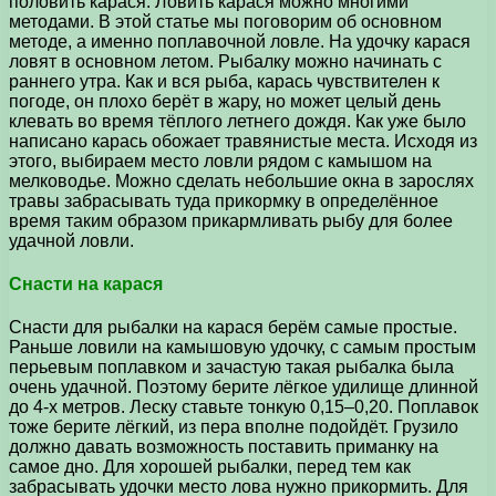
половить карася. Ловить карася можно многими
методами. В этой статье мы поговорим об основном
методе, а именно поплавочной ловле. На удочку карася
ловят в основном летом. Рыбалку можно начинать с
раннего утра. Как и вся рыба, карась чувствителен к
погоде, он плохо берёт в жару, но может целый день
клевать во время тёплого летнего дождя. Как уже было
написано карась обожает травянистые места. Исходя из
этого, выбираем место ловли рядом с камышом на
мелководье. Можно сделать небольшие окна в зарослях
травы забрасывать туда прикормку в определённое
время таким образом прикармливать рыбу для более
удачной ловли.
Снасти на карася
Снасти для рыбалки на карася берём самые простые.
Раньше ловили на камышовую удочку, с самым простым
перьевым поплавком и зачастую такая рыбалка была
очень удачной. Поэтому берите лёгкое удилище длинной
до 4-х метров. Леску ставьте тонкую 0,15–0,20. Поплавок
тоже берите лёгкий, из пера вполне подойдёт. Грузило
должно давать возможность поставить приманку на
самое дно. Для хорошей рыбалки, перед тем как
забрасывать удочки место лова нужно прикормить. Для