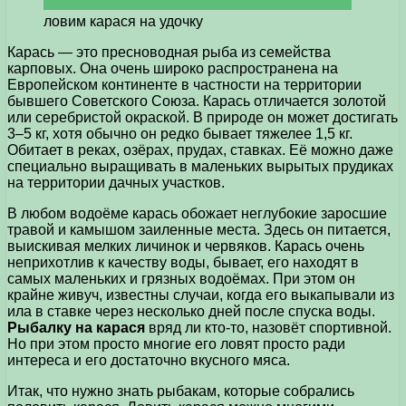
ловим карася на удочку
Карась — это пресноводная рыба из семейства
карповых. Она очень широко распространена на
Европейском континенте в частности на территории
бывшего Советского Союза. Карась отличается золотой
или серебристой окраской. В природе он может достигать
3–5 кг, хотя обычно он редко бывает тяжелее 1,5 кг.
Обитает в реках, озёрах, прудах, ставках. Её можно даже
специально выращивать в маленьких вырытых прудиках
на территории дачных участков.
В любом водоёме карась обожает неглубокие заросшие
травой и камышом заиленные места. Здесь он питается,
выискивая мелких личинок и червяков. Карась очень
неприхотлив к качеству воды, бывает, его находят в
самых маленьких и грязных водоёмах. При этом он
крайне живуч, известны случаи, когда его выкапывали из
ила в ставке через несколько дней после спуска воды.
Рыбалку на карася
вряд ли кто-то, назовёт спортивной.
Но при этом просто многие его ловят просто ради
интереса и его достаточно вкусного мяса.
Итак, что нужно знать рыбакам, которые собрались