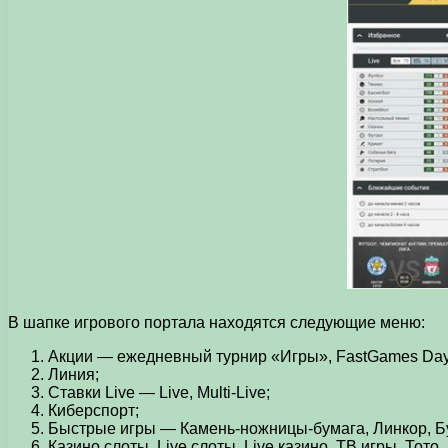
В шапке игрового портала находятся следующие меню:
Акции — ежедневный турнир «Игры», FastGames Day
Линия;
Ставки Live — Live, Multi-Live;
Киберспорт;
Быстрые игры — Камень-ножницы-бумага, Линкор, Бур
Казино слоты, Live слоты, Live казино, ТВ игры, Тото,