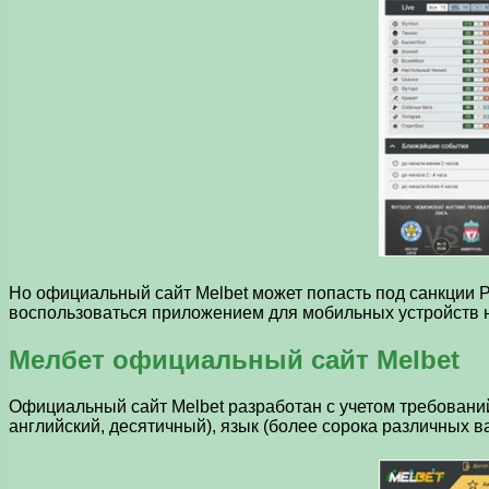
Но официальный сайт Melbet может попасть под санкции 
воспользоваться приложением для мобильных устройств на
Мелбет официальный сайт Melbet
Официальный сайт Melbet разработан с учетом требований
английский, десятичный), язык (более сорока различных в