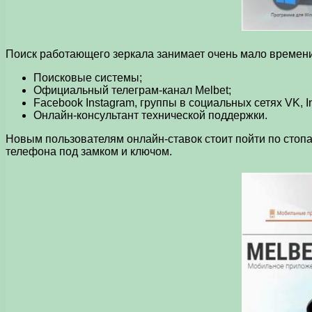
Поиск работающего зеркала занимает очень мало времени
Поисковые системы;
Официальный телеграм-канал Melbet;
Facebook Instagram, группы в социальных сетях VK, I
Онлайн-консультант технической поддержки.
Новым пользователям онлайн-ставок стоит пойти по стопа
телефона под замком и ключом.