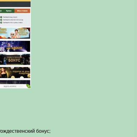
Рождественский бонус;