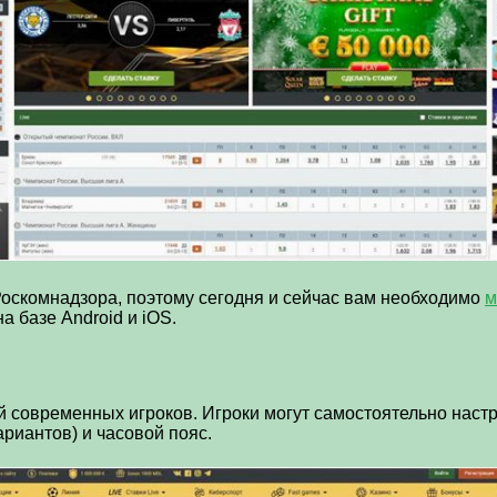
Роскомнадзора, поэтому сегодня и сейчас вам необходимо
м
 базе Android и iOS.
 современных игроков. Игроки могут самостоятельно настр
ариантов) и часовой пояс.