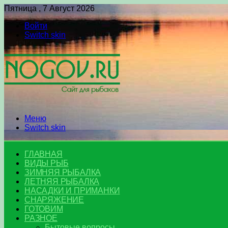
Пятница , 7 Август 2026
Войти
Switch skin
Меню
Switch skin
ГЛАВНАЯ
ВИДЫ РЫБ
ЗИМНЯЯ РЫБАЛКА
ЛЕТНЯЯ РЫБАЛКА
НАСАДКИ И ПРИМАНКИ
СНАРЯЖЕНИЕ
ГОТОВИМ
РАЗНОЕ
Бытовые вопросы