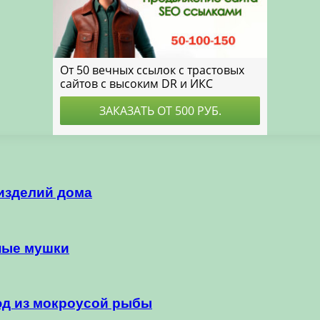
изделий дома
ные мушки
юд из мокроусой рыбы