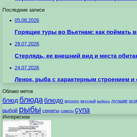
Последние записи
05.08.2026
Горящие туры во Вьетнам: как поймать 
28.07.2026
Стерлядь, ее внешний вид и места обит
24.07.2026
Ленок, рыба с характерным строением и
Облако меток
блюда
блюд
блюдо
лучшие
осо
вкусного
вкусный
выбрать
рыбы
супа
рыбой
секреты
советы
Интересное