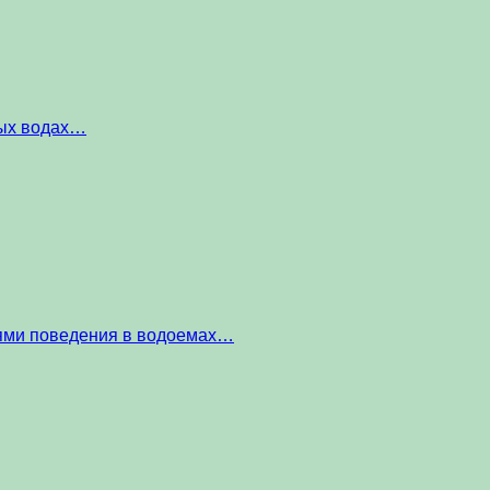
ных водах…
тями поведения в водоемах…