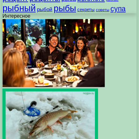
рыбный
рыбы
супа
рыбой
секреты
советы
Интересное