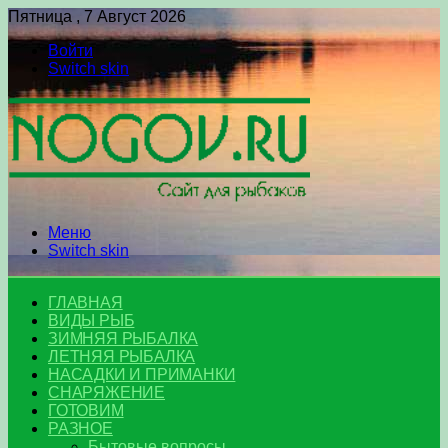
Пятница , 7 Август 2026
Войти
Switch skin
Меню
Switch skin
ГЛАВНАЯ
ВИДЫ РЫБ
ЗИМНЯЯ РЫБАЛКА
ЛЕТНЯЯ РЫБАЛКА
НАСАДКИ И ПРИМАНКИ
СНАРЯЖЕНИЕ
ГОТОВИМ
РАЗНОЕ
Бытовые вопросы