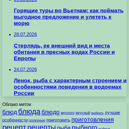
Горящие туры во Вьетнам: как поймать
выгодное предложение и улететь к
морю
28.07.2026
Стерлядь, ее внешний вид и места
обитания в пресных водах России и
Европы
24.07.2026
Ленок, рыба с характерным строением и
особенностями поведения в водоемах
России
Облако меток
блюда
блюд
блюдо
лучшие
вкусного
вкусный
выбрать
приготовления
особенности
приготовить
полезные
рецепт
рецепты
рыбного
рыба
рыбные