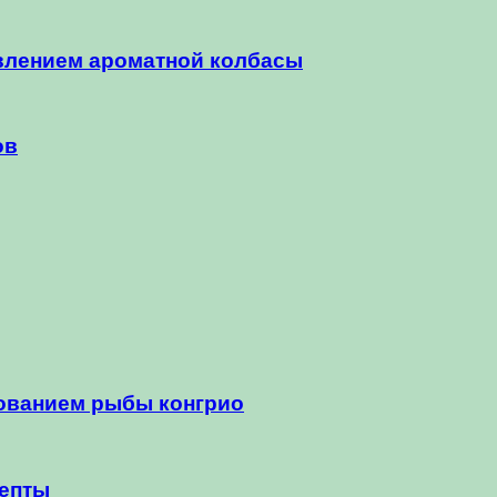
авлением ароматной колбасы
ов
ованием рыбы конгрио
цепты