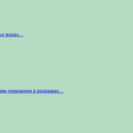
ных водах…
тями поведения в водоемах…