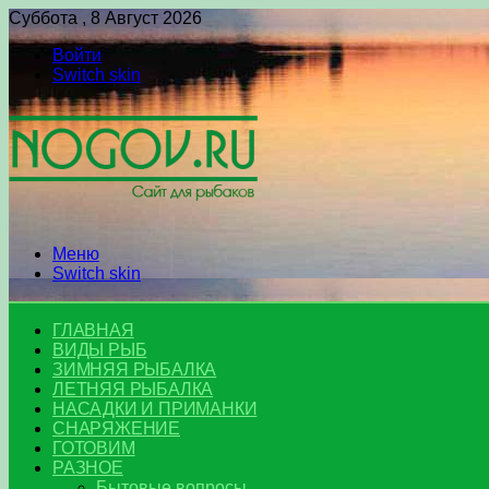
Суббота , 8 Август 2026
Войти
Switch skin
Меню
Switch skin
ГЛАВНАЯ
ВИДЫ РЫБ
ЗИМНЯЯ РЫБАЛКА
ЛЕТНЯЯ РЫБАЛКА
НАСАДКИ И ПРИМАНКИ
СНАРЯЖЕНИЕ
ГОТОВИМ
РАЗНОЕ
Бытовые вопросы