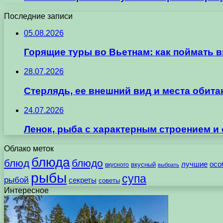
Последние записи
05.08.2026
Горящие туры во Вьетнам: как поймать 
28.07.2026
Стерлядь, ее внешний вид и места обит
24.07.2026
Ленок, рыба с характерным строением и
Облако меток
блюда
блюд
блюдо
лучшие
осо
вкусного
вкусный
выбрать
рыбы
супа
рыбой
секреты
советы
Интересное