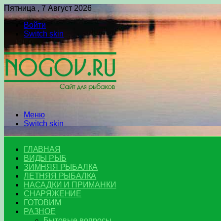
Пятница , 7 Август 2026
Войти
Switch skin
Меню
Switch skin
ГЛАВНАЯ
ВИДЫ РЫБ
ЗИМНЯЯ РЫБАЛКА
ЛЕТНЯЯ РЫБАЛКА
НАСАДКИ И ПРИМАНКИ
СНАРЯЖЕНИЕ
ГОТОВИМ
РАЗНОЕ
Бытовые вопросы