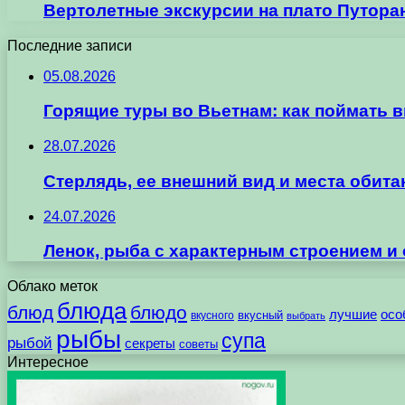
Вертолетные экскурсии на плато Путора
Последние записи
05.08.2026
Горящие туры во Вьетнам: как поймать 
28.07.2026
Стерлядь, ее внешний вид и места обит
24.07.2026
Ленок, рыба с характерным строением и
Облако меток
блюда
блюд
блюдо
лучшие
осо
вкусного
вкусный
выбрать
рыбы
супа
рыбой
секреты
советы
Интересное