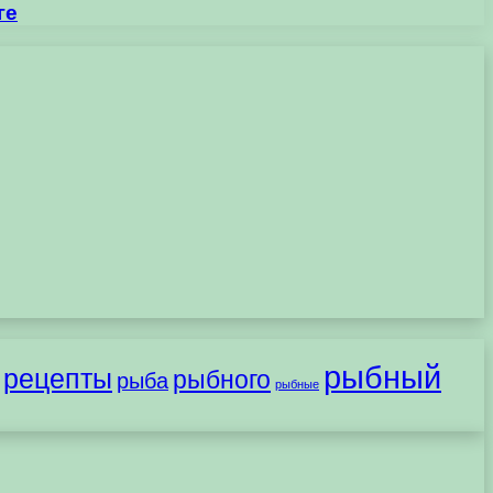
ге
рыбный
рецепты
рыбного
рыба
рыбные