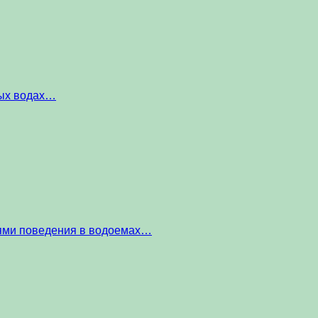
ных водах…
тями поведения в водоемах…