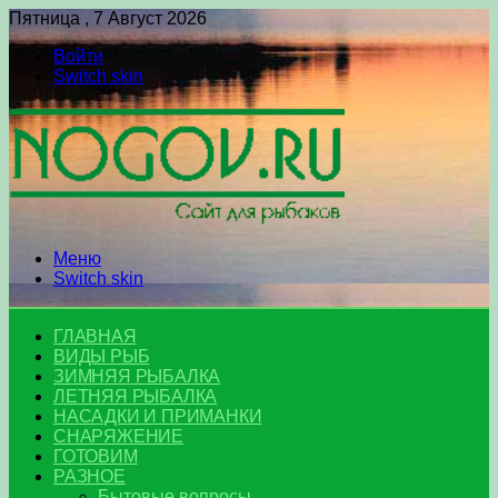
Пятница , 7 Август 2026
Войти
Switch skin
Меню
Switch skin
ГЛАВНАЯ
ВИДЫ РЫБ
ЗИМНЯЯ РЫБАЛКА
ЛЕТНЯЯ РЫБАЛКА
НАСАДКИ И ПРИМАНКИ
СНАРЯЖЕНИЕ
ГОТОВИМ
РАЗНОЕ
Бытовые вопросы