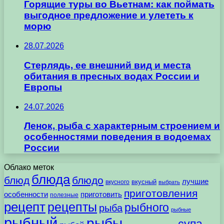
Горящие туры во Вьетнам: как поймать
выгодное предложение и улететь к
морю
28.07.2026
Стерлядь, ее внешний вид и места
обитания в пресных водах России и
Европы
24.07.2026
Ленок, рыба с характерным строением и
особенностями поведения в водоемах
России
Облако меток
блюда
блюд
блюдо
лучшие
вкусного
вкусный
выбрать
приготовления
особенности
приготовить
полезные
рецепт
рецепты
рыбного
рыба
рыбные
рыбный
рыбы
супа