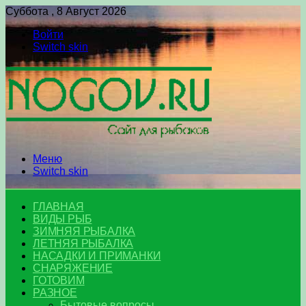
Суббота , 8 Август 2026
Войти
Switch skin
Меню
Switch skin
ГЛАВНАЯ
ВИДЫ РЫБ
ЗИМНЯЯ РЫБАЛКА
ЛЕТНЯЯ РЫБАЛКА
НАСАДКИ И ПРИМАНКИ
СНАРЯЖЕНИЕ
ГОТОВИМ
РАЗНОЕ
Бытовые вопросы