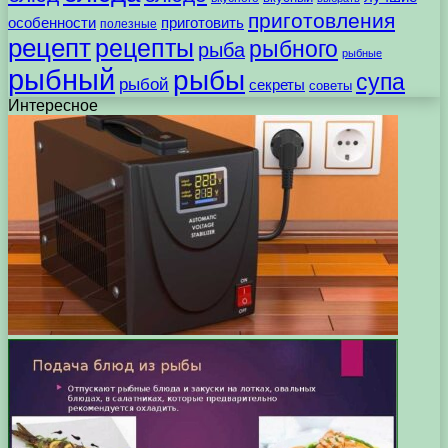
приготовления
особенности
приготовить
полезные
рецепт
рецепты
рыбного
рыба
рыбные
рыбный
рыбы
супа
рыбой
секреты
советы
Интересное