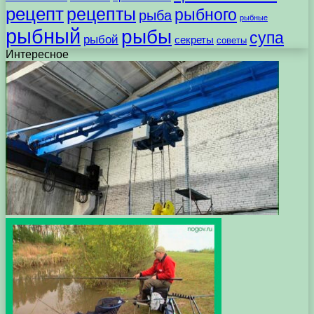
рецепт
рецепты
рыбного
рыба
рыбные
рыбный
рыбы
супа
рыбой
секреты
советы
Интересное