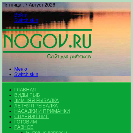
Пятница , 7 Август 2026
Войти
Switch skin
Меню
Switch skin
ГЛАВНАЯ
ВИДЫ РЫБ
ЗИМНЯЯ РЫБАЛКА
ЛЕТНЯЯ РЫБАЛКА
НАСАДКИ И ПРИМАНКИ
СНАРЯЖЕНИЕ
ГОТОВИМ
РАЗНОЕ
Бытовые вопросы