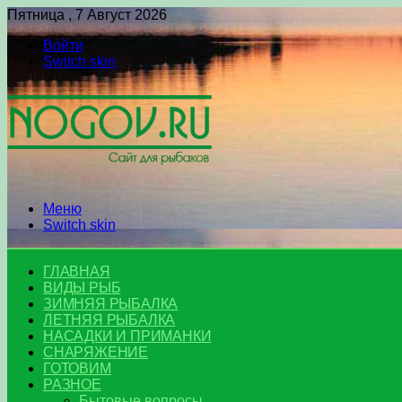
Пятница , 7 Август 2026
Войти
Switch skin
Меню
Switch skin
ГЛАВНАЯ
ВИДЫ РЫБ
ЗИМНЯЯ РЫБАЛКА
ЛЕТНЯЯ РЫБАЛКА
НАСАДКИ И ПРИМАНКИ
СНАРЯЖЕНИЕ
ГОТОВИМ
РАЗНОЕ
Бытовые вопросы