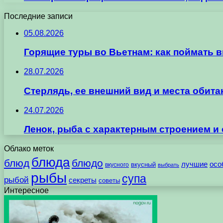
Последние записи
05.08.2026
Горящие туры во Вьетнам: как поймать 
28.07.2026
Стерлядь, ее внешний вид и места обит
24.07.2026
Ленок, рыба с характерным строением и
Облако меток
блюда
блюд
блюдо
лучшие
осо
вкусного
вкусный
выбрать
рыбы
супа
рыбой
секреты
советы
Интересное