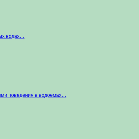
ных водах…
тями поведения в водоемах…