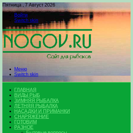
Пятница , 7 Август 2026
Войти
Switch skin
Меню
Switch skin
ГЛАВНАЯ
ВИДЫ РЫБ
ЗИМНЯЯ РЫБАЛКА
ЛЕТНЯЯ РЫБАЛКА
НАСАДКИ И ПРИМАНКИ
СНАРЯЖЕНИЕ
ГОТОВИМ
РАЗНОЕ
Бытовые вопросы