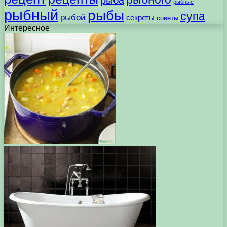
рыбные
рыбный
рыбы
супа
рыбой
секреты
советы
Интересное