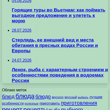
05.08.2026
Горящие туры во Вьетнам: как поймать
выгодное предложение и улететь к
морю
28.07.2026
Стерлядь, ее внешний вид и места
обитания в пресных водах России и
Европы
24.07.2026
Ленок, рыба с характерным строением и
особенностями поведения в водоемах
России
Облако меток
блюда
блюд
блюдо
лучшие
вкусного
вкусный
выбрать
приготовления
особенности
приготовить
полезные
рецепт
рецепты
рыбного
рыба