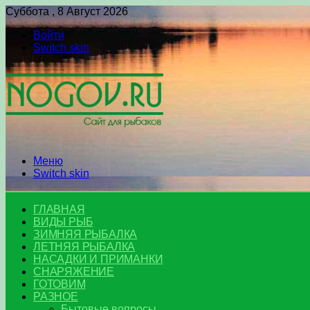
Суббота , 8 Август 2026
Войти
Switch skin
Меню
Switch skin
ГЛАВНАЯ
ВИДЫ РЫБ
ЗИМНЯЯ РЫБАЛКА
ЛЕТНЯЯ РЫБАЛКА
НАСАДКИ И ПРИМАНКИ
СНАРЯЖЕНИЕ
ГОТОВИМ
РАЗНОЕ
Бытовые вопросы