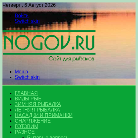
Четверг , 6 Август 2026
Войти
Switch skin
Меню
Switch skin
ГЛАВНАЯ
ВИДЫ РЫБ
ЗИМНЯЯ РЫБАЛКА
ЛЕТНЯЯ РЫБАЛКА
НАСАДКИ И ПРИМАНКИ
СНАРЯЖЕНИЕ
ГОТОВИМ
РАЗНОЕ
Бытовые вопросы