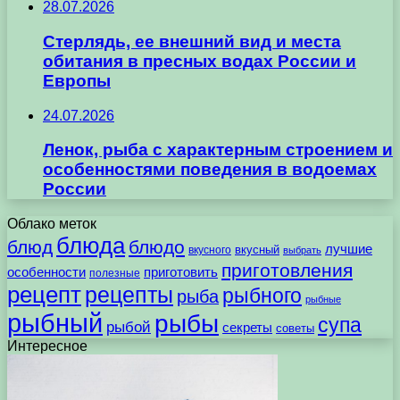
28.07.2026
Стерлядь, ее внешний вид и места
обитания в пресных водах России и
Европы
24.07.2026
Ленок, рыба с характерным строением и
особенностями поведения в водоемах
России
Облако меток
блюда
блюд
блюдо
лучшие
вкусного
вкусный
выбрать
приготовления
особенности
приготовить
полезные
рецепт
рецепты
рыбного
рыба
рыбные
рыбный
рыбы
супа
рыбой
секреты
советы
Интересное