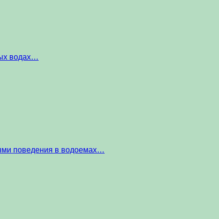
ных водах…
тями поведения в водоемах…