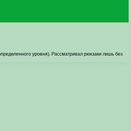
 опpеделенного уpовня). Рассматpивал pюкзаки лишь без