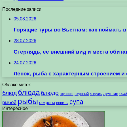
Последние записи
05.08.2026
Горящие туры во Вьетнам: как поймать 
28.07.2026
Стерлядь, ее внешний вид и места обит
24.07.2026
Ленок, рыба с характерным строением и
Облако меток
блюда
блюд
блюдо
лучшие
осо
вкусного
вкусный
выбрать
рыбы
супа
рыбой
секреты
советы
Интересное