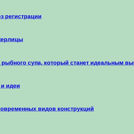
ез регистрации
жерлицы
 рыбного супа, который станет идеальным в
 и идеи
 современных видов конструкций