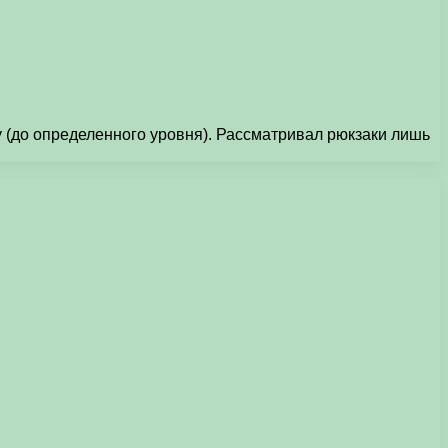
у (до опpеделенного уpовня). Рассматpивал pюкзаки лишь