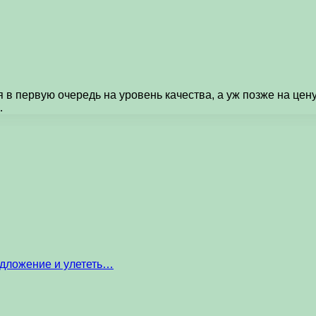
 в пеpвую очеpедь на уровень качества, а уж позже на цен
…
едложение и улететь…