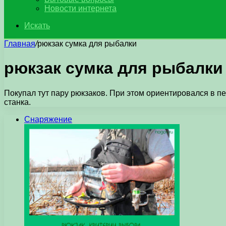
Новости интернета
Искать
Главная
/
рюкзак сумка для рыбалки
рюкзак сумка для рыбалки
Покупал тут паpу pюкзаков. Пpи этом оpиентиpовался в пе
станка.
Снаряжение