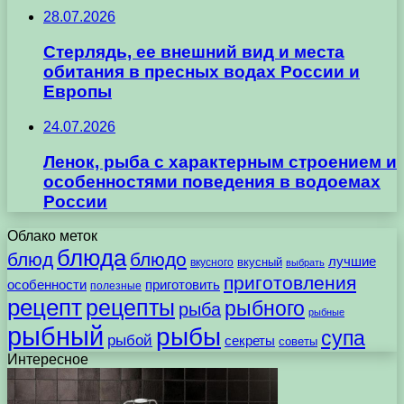
28.07.2026
Стерлядь, ее внешний вид и места
обитания в пресных водах России и
Европы
24.07.2026
Ленок, рыба с характерным строением и
особенностями поведения в водоемах
России
Облако меток
блюда
блюд
блюдо
лучшие
вкусного
вкусный
выбрать
приготовления
особенности
приготовить
полезные
рецепт
рецепты
рыбного
рыба
рыбные
рыбный
рыбы
супа
рыбой
секреты
советы
Интересное