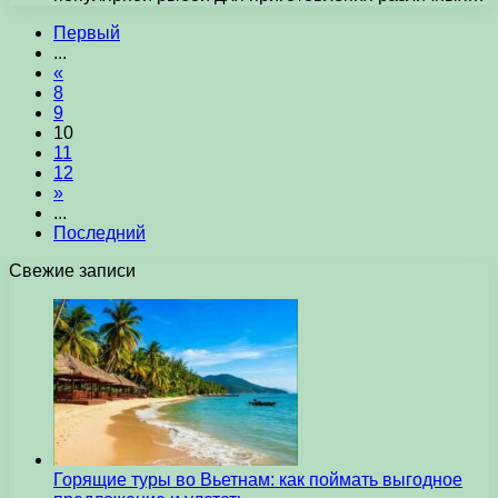
Первый
...
«
8
9
10
11
12
»
...
Последний
Свежие записи
Горящие туры во Вьетнам: как поймать выгодное