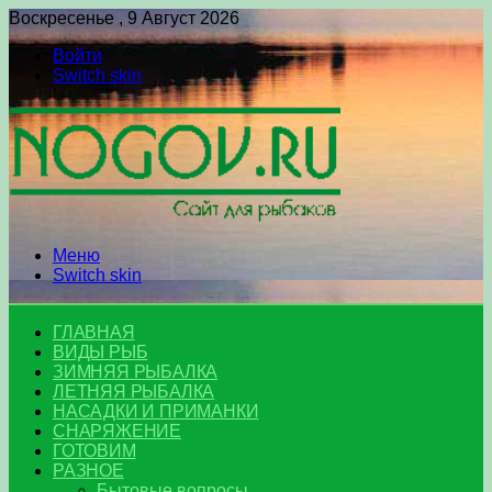
Воскресенье , 9 Август 2026
Войти
Switch skin
Меню
Switch skin
ГЛАВНАЯ
ВИДЫ РЫБ
ЗИМНЯЯ РЫБАЛКА
ЛЕТНЯЯ РЫБАЛКА
НАСАДКИ И ПРИМАНКИ
СНАРЯЖЕНИЕ
ГОТОВИМ
РАЗНОЕ
Бытовые вопросы