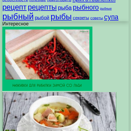
рецепт
рецепты
рыбного
рыба
рыбные
рыбный
рыбы
супа
рыбой
секреты
советы
Интересное