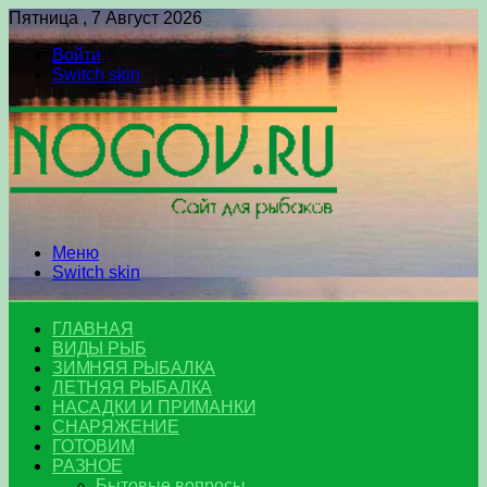
Пятница , 7 Август 2026
Войти
Switch skin
Меню
Switch skin
ГЛАВНАЯ
ВИДЫ РЫБ
ЗИМНЯЯ РЫБАЛКА
ЛЕТНЯЯ РЫБАЛКА
НАСАДКИ И ПРИМАНКИ
СНАРЯЖЕНИЕ
ГОТОВИМ
РАЗНОЕ
Бытовые вопросы