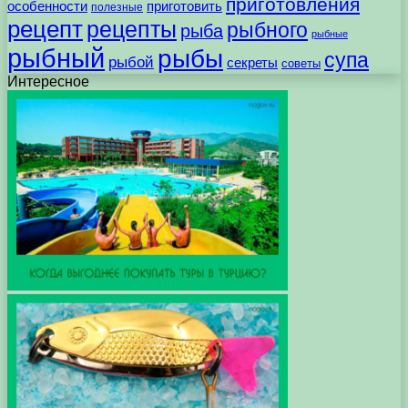
приготовления
особенности
приготовить
полезные
рецепт
рецепты
рыбного
рыба
рыбные
рыбный
рыбы
супа
рыбой
секреты
советы
Интересное