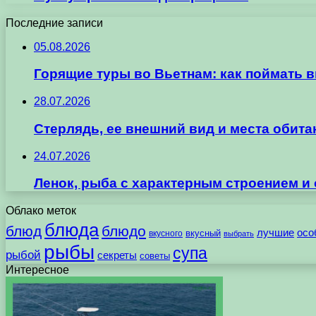
Последние записи
05.08.2026
Горящие туры во Вьетнам: как поймать 
28.07.2026
Стерлядь, ее внешний вид и места обит
24.07.2026
Ленок, рыба с характерным строением и
Облако меток
блюда
блюд
блюдо
лучшие
осо
вкусного
вкусный
выбрать
рыбы
супа
рыбой
секреты
советы
Интересное