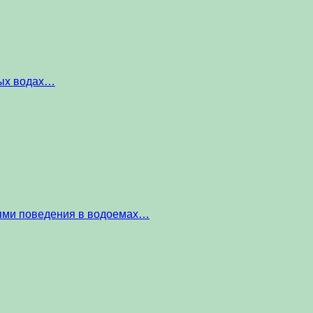
ных водах…
тями поведения в водоемах…