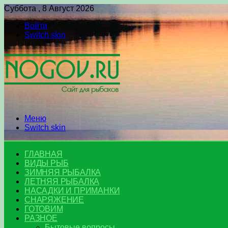
Суббота , 8 Август 2026
Войти
Switch skin
Меню
Switch skin
ГЛАВНАЯ
ВИДЫ РЫБ
ЗИМНЯЯ РЫБАЛКА
ЛЕТНЯЯ РЫБАЛКА
НАСАДКИ И ПРИМАНКИ
СНАРЯЖЕНИЕ
ГОТОВИМ
РАЗНОЕ
Бытовые вопросы