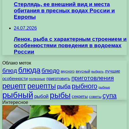
Стерлядь, ее внешний вид и места
обитания в пресных водах России и
Европы
24.07.2026
Ленок, рыба с характерным строением и
особенностями поведения в водоемах
России
Облако меток
блюда
блюд
блюдо
лучшие
вкусного
вкусный
выбрать
приготовления
особенности
приготовить
полезные
рецепт
рецепты
рыбного
рыба
рыбные
рыбный
рыбы
супа
рыбой
секреты
советы
Интересное