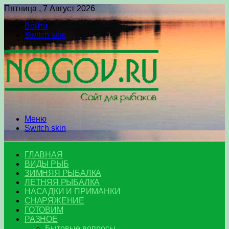
Пятница , 7 Август 2026
Войти
Switch skin
Меню
Switch skin
ГЛАВНАЯ
ВИДЫ РЫБ
ЗИМНЯЯ РЫБАЛКА
ЛЕТНЯЯ РЫБАЛКА
НАСАДКИ И ПРИМАНКИ
СНАРЯЖЕНИЕ
ГОТОВИМ
РАЗНОЕ
Бытовые вопросы