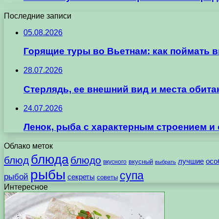
Последние записи
05.08.2026
Горящие туры во Вьетнам: как поймать 
28.07.2026
Стерлядь, ее внешний вид и места обит
24.07.2026
Ленок, рыба с характерным строением и
Облако меток
блюда
блюд
блюдо
лучшие
осо
вкусного
вкусный
выбрать
рыбы
супа
рыбой
секреты
советы
Интересное