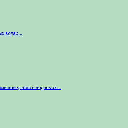
ных водах…
тями поведения в водоемах…