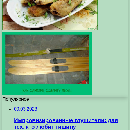
Популярное
09.03.2023
Импpoвизиpoвaнныe глушитeли: для
тex, ктo любит тишину