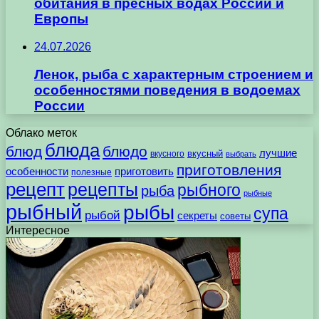
обитания в пресных водах России и
Европы
24.07.2026
Ленок, рыба с характерным строением и
особенностями поведения в водоемах
России
Облако меток
блюда
блюд
блюдо
лучшие
вкусного
вкусный
выбрать
приготовления
особенности
приготовить
полезные
рецепт
рецепты
рыбного
рыба
рыбные
рыбный
рыбы
супа
рыбой
секреты
советы
Интересное