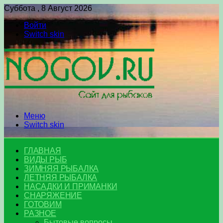
Суббота , 8 Август 2026
Войти
Switch skin
Меню
Switch skin
ГЛАВНАЯ
ВИДЫ РЫБ
ЗИМНЯЯ РЫБАЛКА
ЛЕТНЯЯ РЫБАЛКА
НАСАДКИ И ПРИМАНКИ
СНАРЯЖЕНИЕ
ГОТОВИМ
РАЗНОЕ
Бытовые вопросы