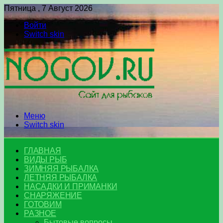
Пятница , 7 Август 2026
Войти
Switch skin
Меню
Switch skin
ГЛАВНАЯ
ВИДЫ РЫБ
ЗИМНЯЯ РЫБАЛКА
ЛЕТНЯЯ РЫБАЛКА
НАСАДКИ И ПРИМАНКИ
СНАРЯЖЕНИЕ
ГОТОВИМ
РАЗНОЕ
Бытовые вопросы