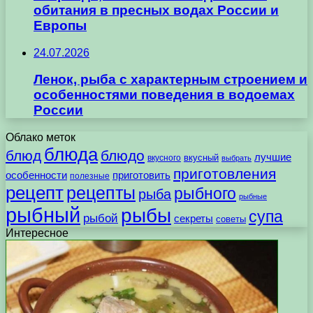
обитания в пресных водах России и
Европы
24.07.2026
Ленок, рыба с характерным строением и
особенностями поведения в водоемах
России
Облако меток
блюда
блюд
блюдо
лучшие
вкусного
вкусный
выбрать
приготовления
особенности
приготовить
полезные
рецепт
рецепты
рыбного
рыба
рыбные
рыбный
рыбы
супа
рыбой
секреты
советы
Интересное