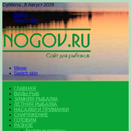
Суббота , 8 Август 2026
Войти
Switch skin
Меню
Switch skin
ГЛАВНАЯ
ВИДЫ РЫБ
ЗИМНЯЯ РЫБАЛКА
ЛЕТНЯЯ РЫБАЛКА
НАСАДКИ И ПРИМАНКИ
СНАРЯЖЕНИЕ
ГОТОВИМ
РАЗНОЕ
Бытовые вопросы