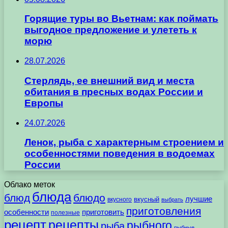
Горящие туры во Вьетнам: как поймать
выгодное предложение и улететь к
морю
28.07.2026
Стерлядь, ее внешний вид и места
обитания в пресных водах России и
Европы
24.07.2026
Ленок, рыба с характерным строением и
особенностями поведения в водоемах
России
Облако меток
блюда
блюд
блюдо
лучшие
вкусного
вкусный
выбрать
приготовления
особенности
приготовить
полезные
рецепт
рецепты
рыбного
рыба
рыбные