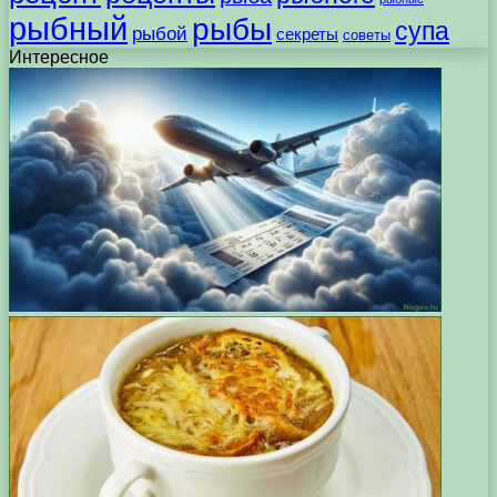
рыбный
рыбы
супа
рыбой
секреты
советы
Интересное