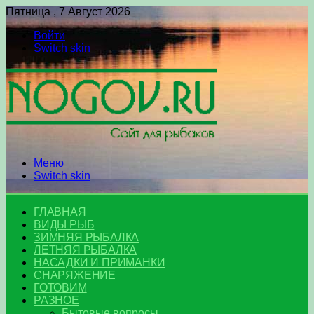
Пятница , 7 Август 2026
Войти
Switch skin
Меню
Switch skin
ГЛАВНАЯ
ВИДЫ РЫБ
ЗИМНЯЯ РЫБАЛКА
ЛЕТНЯЯ РЫБАЛКА
НАСАДКИ И ПРИМАНКИ
СНАРЯЖЕНИЕ
ГОТОВИМ
РАЗНОЕ
Бытовые вопросы