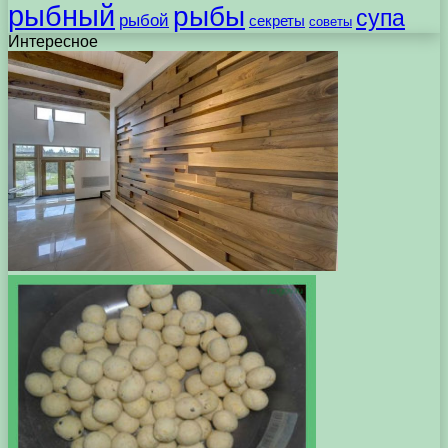
рыбный
рыбы
супа
рыбой
секреты
советы
Интересное