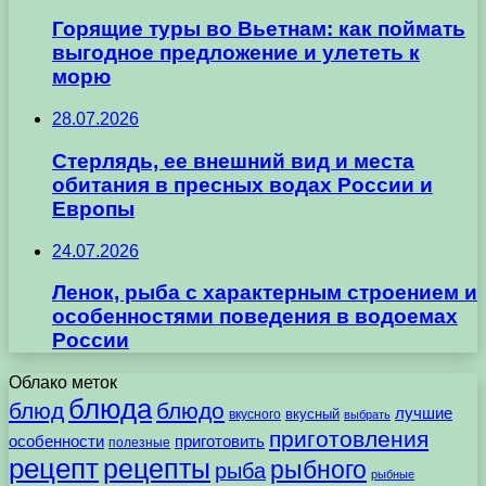
Горящие туры во Вьетнам: как поймать
выгодное предложение и улететь к
морю
28.07.2026
Стерлядь, ее внешний вид и места
обитания в пресных водах России и
Европы
24.07.2026
Ленок, рыба с характерным строением и
особенностями поведения в водоемах
России
Облако меток
блюда
блюд
блюдо
лучшие
вкусного
вкусный
выбрать
приготовления
особенности
приготовить
полезные
рецепт
рецепты
рыбного
рыба
рыбные