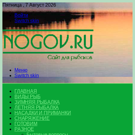
Пятница , 7 Август 2026
Войти
Switch skin
Меню
Switch skin
ГЛАВНАЯ
ВИДЫ РЫБ
ЗИМНЯЯ РЫБАЛКА
ЛЕТНЯЯ РЫБАЛКА
НАСАДКИ И ПРИМАНКИ
СНАРЯЖЕНИЕ
ГОТОВИМ
РАЗНОЕ
Бытовые вопросы