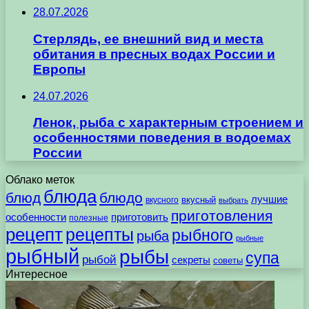
28.07.2026
Стерлядь, ее внешний вид и места
обитания в пресных водах России и
Европы
24.07.2026
Ленок, рыба с характерным строением и
особенностями поведения в водоемах
России
Облако меток
блюда
блюд
блюдо
лучшие
вкусного
вкусный
выбрать
приготовления
особенности
приготовить
полезные
рецепт
рецепты
рыбного
рыба
рыбные
рыбный
рыбы
супа
рыбой
секреты
советы
Интересное