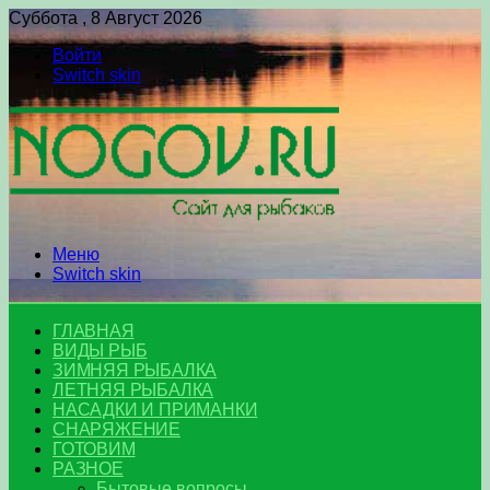
Суббота , 8 Август 2026
Войти
Switch skin
Меню
Switch skin
ГЛАВНАЯ
ВИДЫ РЫБ
ЗИМНЯЯ РЫБАЛКА
ЛЕТНЯЯ РЫБАЛКА
НАСАДКИ И ПРИМАНКИ
СНАРЯЖЕНИЕ
ГОТОВИМ
РАЗНОЕ
Бытовые вопросы