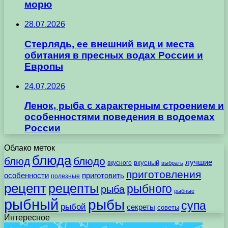
морю
28.07.2026
Стерлядь, ее внешний вид и места
обитания в пресных водах России и
Европы
24.07.2026
Ленок, рыба с характерным строением и
особенностями поведения в водоемах
России
Облако меток
блюда
блюд
блюдо
лучшие
вкусного
вкусный
выбрать
приготовления
особенности
приготовить
полезные
рецепт
рецепты
рыбного
рыба
рыбные
рыбный
рыбы
супа
рыбой
секреты
советы
Интересное