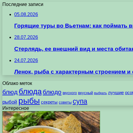
Последние записи
05.08.2026
Горящие туры во Вьетнам: как поймать 
28.07.2026
Стерлядь, ее внешний вид и места обит
24.07.2026
Ленок, рыба с характерным строением и
Облако меток
блюда
блюд
блюдо
лучшие
осо
вкусного
вкусный
выбрать
рыбы
супа
рыбой
секреты
советы
Интересное