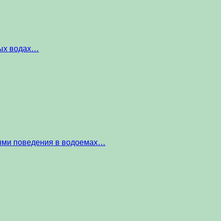
ных водах…
тями поведения в водоемах…