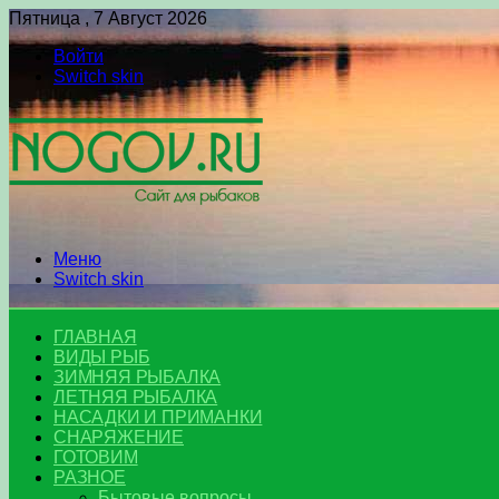
Пятница , 7 Август 2026
Войти
Switch skin
Меню
Switch skin
ГЛАВНАЯ
ВИДЫ РЫБ
ЗИМНЯЯ РЫБАЛКА
ЛЕТНЯЯ РЫБАЛКА
НАСАДКИ И ПРИМАНКИ
СНАРЯЖЕНИЕ
ГОТОВИМ
РАЗНОЕ
Бытовые вопросы