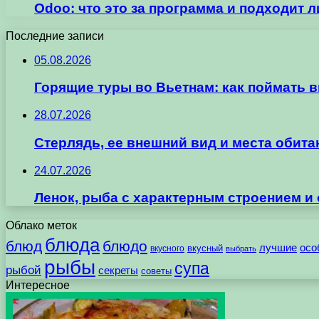
Odoo: что это за программа и подходит 
Последние записи
05.08.2026
Горящие туры во Вьетнам: как поймать 
28.07.2026
Стерлядь, ее внешний вид и места обит
24.07.2026
Ленок, рыба с характерным строением и
Облако меток
блюда
блюд
блюдо
лучшие
осо
вкусного
вкусный
выбрать
рыбы
супа
рыбой
секреты
советы
Интересное