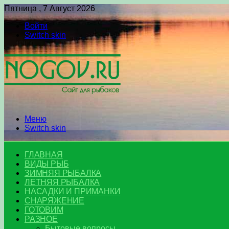
Пятница , 7 Август 2026
Войти
Switch skin
Меню
Switch skin
ГЛАВНАЯ
ВИДЫ РЫБ
ЗИМНЯЯ РЫБАЛКА
ЛЕТНЯЯ РЫБАЛКА
НАСАДКИ И ПРИМАНКИ
СНАРЯЖЕНИЕ
ГОТОВИМ
РАЗНОЕ
Бытовые вопросы