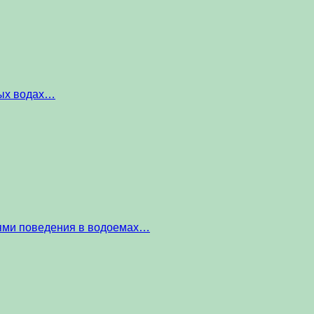
ных водах…
тями поведения в водоемах…