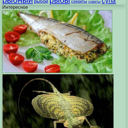
рыбы
супа
рыбой
секреты
советы
Интересное