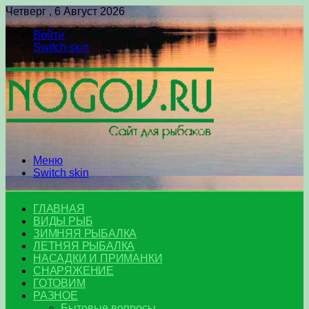
Четверг , 6 Август 2026
Войти
Switch skin
Меню
Switch skin
ГЛАВНАЯ
ВИДЫ РЫБ
ЗИМНЯЯ РЫБАЛКА
ЛЕТНЯЯ РЫБАЛКА
НАСАДКИ И ПРИМАНКИ
СНАРЯЖЕНИЕ
ГОТОВИМ
РАЗНОЕ
Бытовые вопросы