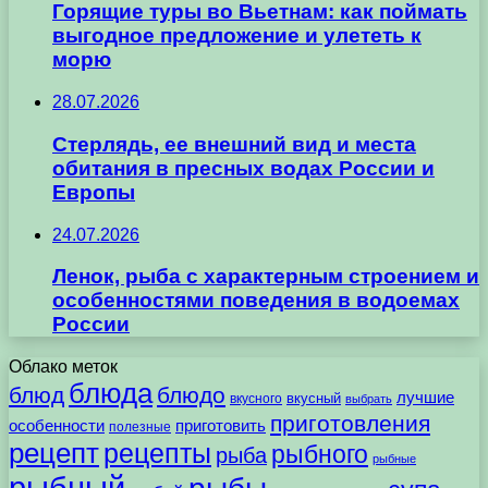
Горящие туры во Вьетнам: как поймать
выгодное предложение и улететь к
морю
28.07.2026
Стерлядь, ее внешний вид и места
обитания в пресных водах России и
Европы
24.07.2026
Ленок, рыба с характерным строением и
особенностями поведения в водоемах
России
Облако меток
блюда
блюд
блюдо
лучшие
вкусного
вкусный
выбрать
приготовления
особенности
приготовить
полезные
рецепт
рецепты
рыбного
рыба
рыбные
рыбный