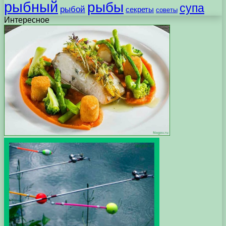
рыбный
рыбы
супа
рыбой
секреты
советы
Интересное